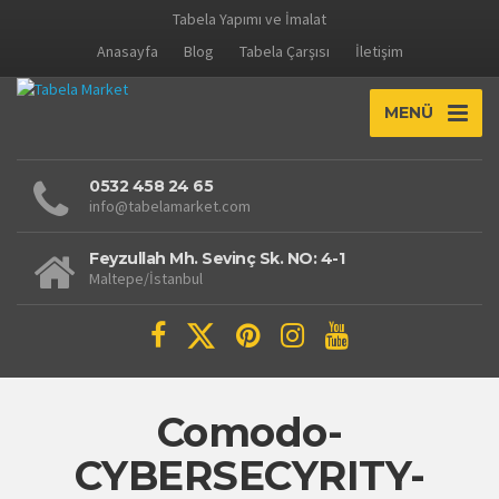
Tabela Yapımı ve İmalat
Anasayfa
Blog
Tabela Çarşısı
İletişim
MENÜ
0532 458 24 65
info@tabelamarket.com
Feyzullah Mh. Sevinç Sk. NO: 4-1
Maltepe/İstanbul
Comodo-
CYBERSECYRITY-