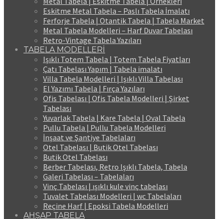
Metal Tabela | Eskitme Tabela | Örnekleri
Eskitme Metal Tabela – Paslı Tabela İmalatı
Ferforje Tabela | Otantik Tabela | Tabela Market
Metal Tabela Modelleri – Harf Duvar Tabelası
Retro-Vintage Tabela Yazıları
TABELA MODELLERİ
Işıklı Totem Tabela | Totem Tabela Fiyatları
Çatı Tabelası Yapım | Tabela imalatı
Villa Tabela Modelleri | Işıklı Villa Tabelası
El Yazımı Tabela | Fırça Yazıları
Ofis Tabelası | Ofis Tabela Modelleri | Şirket
Tabelası
Yuvarlak Tabela | Kare Tabela | Oval Tabela
Pullu Tabela | Pullu Tabela Modelleri
İnşaat ve Şantiye Tabelaları
Otel Tabelası | Butik Otel Tabelası
Butik Otel Tabelası
Berber Tabelası, Retro Işıklı Tabela, Tabela
Galeri Tabelası – Tabelaları
Vinç Tabelası | ışıklı kule vinç tabelası
Tuvalet Tabelası Modelleri | wc Tabelaları
Reçine Harf | Epoksi Tabela Modelleri
AHŞAP TABELA