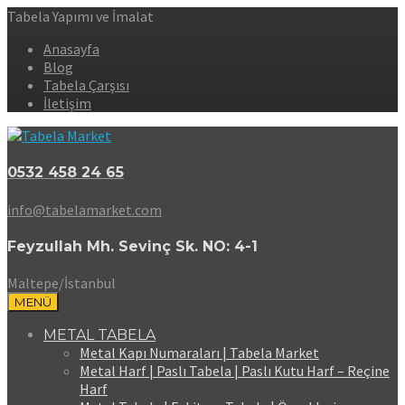
Tabela Yapımı ve İmalat
Anasayfa
Blog
Tabela Çarşısı
İletişim
0532 458 24 65
info@tabelamarket.com
Feyzullah Mh. Sevinç Sk. NO: 4-1
Maltepe/İstanbul
MENÜ
METAL TABELA
Metal Kapı Numaraları | Tabela Market
Metal Harf | Paslı Tabela | Paslı Kutu Harf – Reçine
Harf