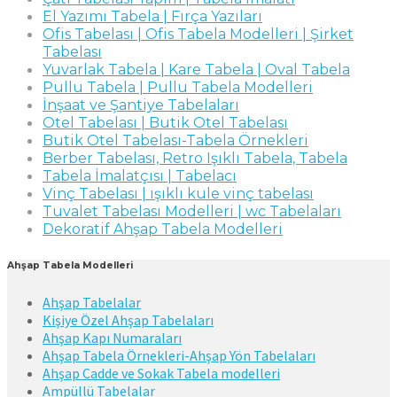
El Yazımı Tabela | Fırça Yazıları
Ofis Tabelası | Ofis Tabela Modelleri | Şirket
Tabelası
Yuvarlak Tabela | Kare Tabela | Oval Tabela
Pullu Tabela | Pullu Tabela Modelleri
İnşaat ve Şantiye Tabelaları
Otel Tabelası | Butik Otel Tabelası
Butik Otel Tabelası-Tabela Örnekleri
Berber Tabelası, Retro Işıklı Tabela, Tabela
Tabela İmalatçısı | Tabelacı
Vinç Tabelası | ışıklı kule vinç tabelası
Tuvalet Tabelası Modelleri | wc Tabelaları
Dekoratif Ahşap Tabela Modelleri
Ahşap Tabela Modelleri
Ahşap Tabelalar
Kişiye Özel Ahşap Tabelaları
Ahşap Kapı Numaraları
Ahşap Tabela Örnekleri-Ahşap Yön Tabelaları
Ahşap Cadde ve Sokak Tabela modelleri
Ampüllü Tabelalar