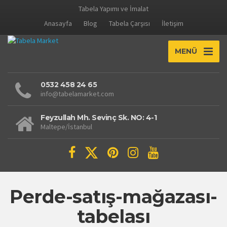
Tabela Yapımı ve İmalat
Anasayfa
Blog
Tabela Çarşısı
İletişim
MENÜ
0532 458 24 65
info@tabelamarket.com
Feyzullah Mh. Sevinç Sk. NO: 4-1
Maltepe/İstanbul
Perde-satış-mağazası-
tabelası