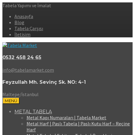
Tabela Yapımı ve İmalat
Anasayfa
Blog
Tabela Çarşısı
İletişim
0532 458 24 65
info@tabelamarket.com
Feyzullah Mh. Sevinç Sk. NO: 4-1
Maltepe/İstanbul
MENÜ
METAL TABELA
Metal Kapı Numaraları | Tabela Market
Metal Harf | Paslı Tabela | Paslı Kutu Harf – Reçine
Harf