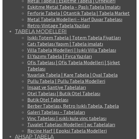
Metal Tabela | Eskitme Tabela | Örnekleri
Eskitme Metal Tabela – Paslı Tabela İmalatı
Ferforje Tabela | Otantik Tabela | Tabela Market
Metal Tabela Modelleri – Harf Duvar Tabelası
Retro-Vintage Tabela Yazıları
TABELA MODELLERİ
Işıklı Totem Tabela | Totem Tabela Fiyatları
Çatı Tabelası Yapım | Tabela imalatı
Villa Tabela Modelleri | Işıklı Villa Tabelası
El Yazımı Tabela | Fırça Yazıları
Ofis Tabelası | Ofis Tabela Modelleri | Şirket
Tabelası
Yuvarlak Tabela | Kare Tabela | Oval Tabela
Pullu Tabela | Pullu Tabela Modelleri
İnşaat ve Şantiye Tabelaları
Otel Tabelası | Butik Otel Tabelası
Butik Otel Tabelası
Berber Tabelası, Retro Işıklı Tabela, Tabela
Galeri Tabelası – Tabelaları
Vinç Tabelası | ışıklı kule vinç tabelası
Tuvalet Tabelası Modelleri | wc Tabelaları
Reçine Harf | Epoksi Tabela Modelleri
AHŞAP TABELA