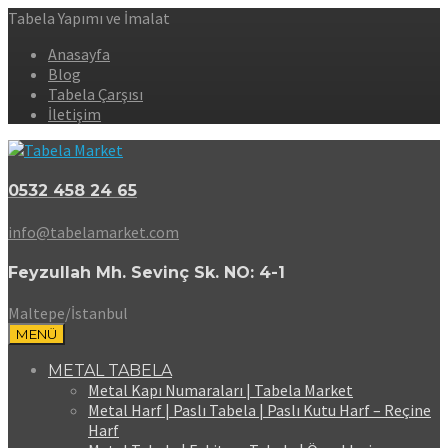
Tabela Yapımı ve İmalat
Anasayfa
Blog
Tabela Çarşısı
İletişim
0532 458 24 65
info@tabelamarket.com
Feyzullah Mh. Sevinç Sk. NO: 4-1
Maltepe/İstanbul
MENÜ
METAL TABELA
Metal Kapı Numaraları | Tabela Market
Metal Harf | Paslı Tabela | Paslı Kutu Harf – Reçine
Harf