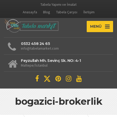
Tabela Yapımı ve İmalat
Anasayfa
Blog
Tabela Çarşısı
İletişim
MENÜ
0532 458 24 65
info@tabelamarket.com
Feyzullah Mh. Sevinç Sk. NO: 4-1
Maltepe/İstanbul
bogazici-brokerlik