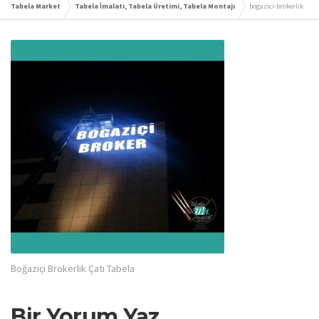
Tabela Market
Tabela İmalatı, Tabela Üretimi, Tabela Montajı
bogazici-brokerlik
Boğaziçi Brokerlik Çatı Tabela
Bir Yorum Yaz