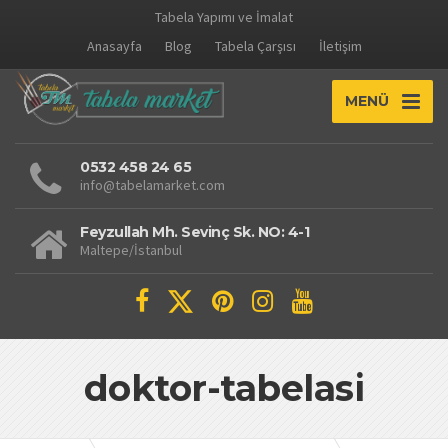
Tabela Yapımı ve İmalat
Anasayfa
Blog
Tabela Çarşısı
İletişim
MENÜ
0532 458 24 65
info@tabelamarket.com
Feyzullah Mh. Sevinç Sk. NO: 4-1
Maltepe/İstanbul
doktor-tabelasi