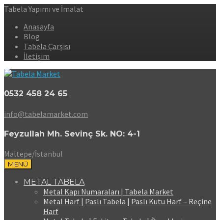
Tabela Yapımı ve İmalat
Anasayfa
Blog
Tabela Çarşısı
İletişim
0532 458 24 65
info@tabelamarket.com
Feyzullah Mh. Sevinç Sk. NO: 4-1
Maltepe/İstanbul
MENÜ
METAL TABELA
Metal Kapı Numaraları | Tabela Market
Metal Harf | Paslı Tabela | Paslı Kutu Harf – Reçine
Harf