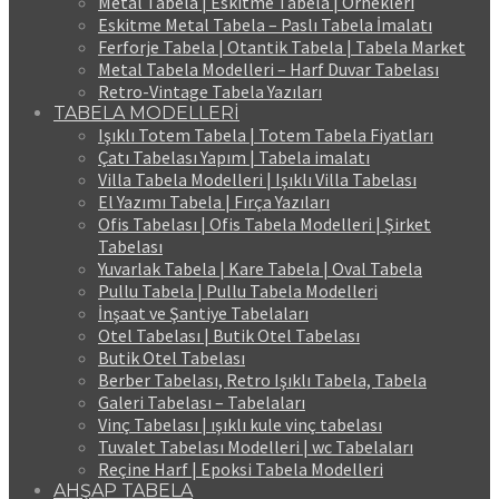
Metal Tabela | Eskitme Tabela | Örnekleri
Eskitme Metal Tabela – Paslı Tabela İmalatı
Ferforje Tabela | Otantik Tabela | Tabela Market
Metal Tabela Modelleri – Harf Duvar Tabelası
Retro-Vintage Tabela Yazıları
TABELA MODELLERİ
Işıklı Totem Tabela | Totem Tabela Fiyatları
Çatı Tabelası Yapım | Tabela imalatı
Villa Tabela Modelleri | Işıklı Villa Tabelası
El Yazımı Tabela | Fırça Yazıları
Ofis Tabelası | Ofis Tabela Modelleri | Şirket
Tabelası
Yuvarlak Tabela | Kare Tabela | Oval Tabela
Pullu Tabela | Pullu Tabela Modelleri
İnşaat ve Şantiye Tabelaları
Otel Tabelası | Butik Otel Tabelası
Butik Otel Tabelası
Berber Tabelası, Retro Işıklı Tabela, Tabela
Galeri Tabelası – Tabelaları
Vinç Tabelası | ışıklı kule vinç tabelası
Tuvalet Tabelası Modelleri | wc Tabelaları
Reçine Harf | Epoksi Tabela Modelleri
AHŞAP TABELA