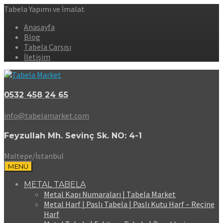
Tabela Yapımı ve İmalat
Anasayfa
Blog
Tabela Çarşısı
İletişim
0532 458 24 65
info@tabelamarket.com
Feyzullah Mh. Sevinç Sk. NO: 4-1
Maltepe/İstanbul
MENÜ
METAL TABELA
Metal Kapı Numaraları | Tabela Market
Metal Harf | Paslı Tabela | Paslı Kutu Harf – Reçine
Harf