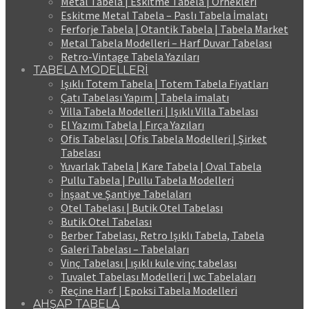
Metal Tabela | Eskitme Tabela | Örnekleri
Eskitme Metal Tabela – Paslı Tabela İmalatı
Ferforje Tabela | Otantik Tabela | Tabela Market
Metal Tabela Modelleri – Harf Duvar Tabelası
Retro-Vintage Tabela Yazıları
TABELA MODELLERİ
Işıklı Totem Tabela | Totem Tabela Fiyatları
Çatı Tabelası Yapım | Tabela imalatı
Villa Tabela Modelleri | Işıklı Villa Tabelası
El Yazımı Tabela | Fırça Yazıları
Ofis Tabelası | Ofis Tabela Modelleri | Şirket
Tabelası
Yuvarlak Tabela | Kare Tabela | Oval Tabela
Pullu Tabela | Pullu Tabela Modelleri
İnşaat ve Şantiye Tabelaları
Otel Tabelası | Butik Otel Tabelası
Butik Otel Tabelası
Berber Tabelası, Retro Işıklı Tabela, Tabela
Galeri Tabelası – Tabelaları
Vinç Tabelası | ışıklı kule vinç tabelası
Tuvalet Tabelası Modelleri | wc Tabelaları
Reçine Harf | Epoksi Tabela Modelleri
AHŞAP TABELA