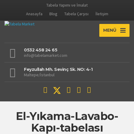
Tabela Yapımı ve İmalat
Anasayfa
Blog
Tabela Çarşısı
İletişim
MENÜ
0532 458 24 65
info@tabelamarket.com
Feyzullah Mh. Sevinç Sk. NO: 4-1
Maltepe/İstanbul
El-Yıkama-Lavabo-
Kapı-tabelası