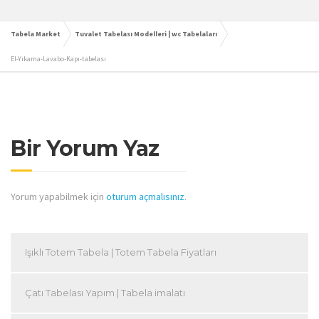
Tabela Market
Tuvalet Tabelası Modelleri | wc Tabelaları
El-Yıkama-Lavabo-Kapı-tabelası
Bir Yorum Yaz
Yorum yapabilmek için
oturum açmalısınız
.
Işıklı Totem Tabela | Totem Tabela Fiyatları
Çatı Tabelası Yapım | Tabela imalatı