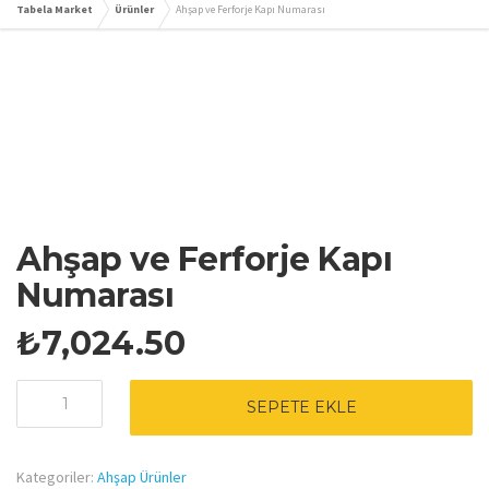
Tabela Market
Ürünler
Ahşap ve Ferforje Kapı Numarası
Ahşap ve Ferforje Kapı
Numarası
₺
7,024.50
Ahşap
SEPETE EKLE
ve
Ferforje
Kapı
Kategoriler:
Ahşap Ürünler
Numarası