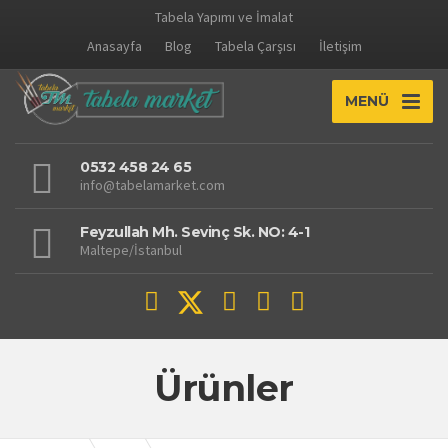
Tabela Yapımı ve İmalat
Anasayfa
Blog
Tabela Çarşısı
İletişim
MENÜ
0532 458 24 65
info@tabelamarket.com
Feyzullah Mh. Sevinç Sk. NO: 4-1
Maltepe/İstanbul
Ürünler