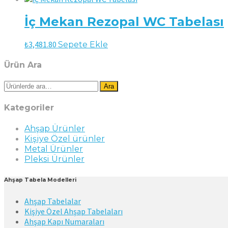
İç Mekan Rezopal WC Tabelası
₺
3,481.80
Sepete Ekle
Ürün Ara
Ara:
Ara
Kategoriler
Ahşap Ürünler
Kişiye Özel ürünler
Metal Ürünler
Pleksi Ürünler
Ahşap Tabela Modelleri
Ahşap Tabelalar
Kişiye Özel Ahşap Tabelaları
Ahşap Kapı Numaraları