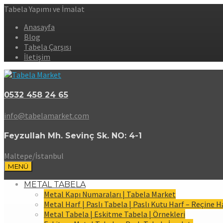
Tabela Yapımı ve İmalat
Anasayfa
Blog
Tabela Çarşısı
İletişim
0532 458 24 65
info@tabelamarket.com
Feyzullah Mh. Sevinç Sk. NO: 4-1
Maltepe/İstanbul
MENÜ
METAL TABELA
Metal Kapı Numaraları | Tabela Market
Metal Harf | Paslı Tabela | Paslı Kutu Harf – Reçine H
Metal Tabela | Eskitme Tabela | Örnekleri