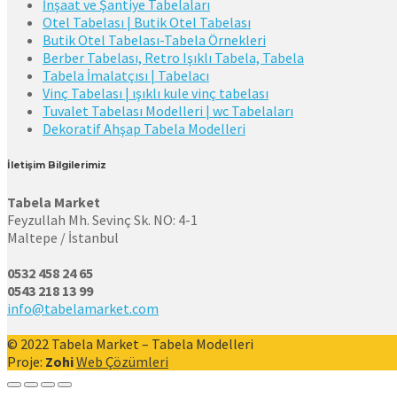
İnşaat ve Şantiye Tabelaları
Otel Tabelası | Butik Otel Tabelası
Butik Otel Tabelası-Tabela Örnekleri
Berber Tabelası, Retro Işıklı Tabela, Tabela
Tabela İmalatçısı | Tabelacı
Vinç Tabelası | ışıklı kule vinç tabelası
Tuvalet Tabelası Modelleri | wc Tabelaları
Dekoratif Ahşap Tabela Modelleri
İletişim Bilgilerimiz
Tabela Market
Feyzullah Mh. Sevinç Sk. NO: 4-1
Maltepe / İstanbul
0532 458 24 65
0543 218 13 99
info@tabelamarket.com
© 2022 Tabela Market – Tabela Modelleri
Proje:
Zohi
Web Çözümleri