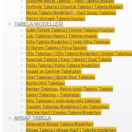
Eskitme Metal Tabela – Paslı Tabela İmalatı
Ferforje Tabela | Otantik Tabela | Tabela Market
Metal Tabela Modelleri – Harf Duvar Tabelası
Retro-Vintage Tabela Yazıları
TABELA MODELLERİ
Işıklı Totem Tabela | Totem Tabela Fiyatları
Çatı Tabelası Yapım | Tabela imalatı
Villa Tabela Modelleri | Işıklı Villa Tabelası
El Yazımı Tabela | Fırça Yazıları
Ofis Tabelası | Ofis Tabela Modelleri | Şirket Tabelası
Yuvarlak Tabela | Kare Tabela | Oval Tabela
Pullu Tabela | Pullu Tabela Modelleri
İnşaat ve Şantiye Tabelaları
Otel Tabelası | Butik Otel Tabelası
Butik Otel Tabelası
Berber Tabelası, Retro Işıklı Tabela, Tabela
Galeri Tabelası – Tabelaları
Vinç Tabelası | ışıklı kule vinç tabelası
Tuvalet Tabelası Modelleri | wc Tabelaları
Reçine Harf | Epoksi Tabela Modelleri
AHŞAP TABELA
Dekoratif Ahşap Tabela Modelleri
Ahşap Tabela | Ahşap Harf | Tabela modelleri