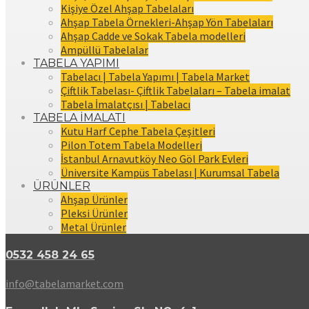
Kişiye Özel Ahşap Tabelaları
Ahşap Tabela Örnekleri-Ahşap Yön Tabelaları
Ahşap Cadde ve Sokak Tabela modelleri
Ampüllü Tabelalar
TABELA YAPIMI
Tabelacı | Tabela Yapımı | Tabela Market
Çiftlik Tabelası- Çiftlik Tabelaları – Tabela imalat
Tabela İmalatçısı | Tabelacı
TABELA İMALATI
Kutu Harf Cephe Tabela Çeşitleri
Pilon Totem Tabela Modelleri
İstanbul Arnavutköy Neo Göl Park Evleri
Üniversite Kampüs Tabelası | Kurumsal Tabela
ÜRÜNLER
Ahşap Ürünler
Pleksi Ürünler
Metal Ürünler
0532 458 24 65
info@tabelamarket.com