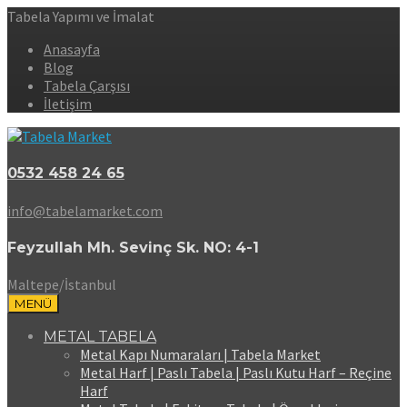
Tabela Yapımı ve İmalat
Anasayfa
Blog
Tabela Çarşısı
İletişim
0532 458 24 65
info@tabelamarket.com
Feyzullah Mh. Sevinç Sk. NO: 4-1
Maltepe/İstanbul
MENÜ
METAL TABELA
Metal Kapı Numaraları | Tabela Market
Metal Harf | Paslı Tabela | Paslı Kutu Harf – Reçine
Harf