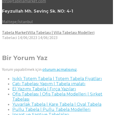
info@tabelamarket.com
Feyzullah Mh. Sevinç Sk. NO: 4-1
Maltepe/İstanbul
Tabela Market
Villa Tabelası | Villa Tabelası Modelleri
Tabelaci
14/06/2023
14/06/2023
Bir Yorum Yaz
Yorum yapabilmek için
oturum açmalısınız
.
Işıklı Totem Tabela | Totem Tabela Fiyatları
Çatı Tabelası Yapım | Tabela imalatı
El Yazımı Tabela | Fırça Yazıları
Ofis Tabelası | Ofis Tabela Modelleri | Şirket
Tabelası
Yuvarlak Tabela | Kare Tabela | Oval Tabela
Pullu Tabela | Pullu Tabela Modelleri
İnşaat ve Şantiye Tabelaları