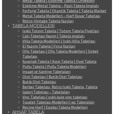
Metal Tabela | Eskitme Tabela | Örnekleri
Eskitme Metal Tabela – Paslı Tabela İmalatı
Ferforje Tabela | Otantik Tabela | Tabela Market
Metal Tabela Modelleri – Harf Duvar Tabelası
Retro-Vintage Tabela Yazıları
TABELA MODELLERİ
Işıklı Totem Tabela | Totem Tabela Fiyatları
Çatı Tabelası Yapım | Tabela imalatı
Villa Tabela Modelleri | Işıklı Villa Tabelası
El Yazımı Tabela | Fırça Yazıları
Ofis Tabelası | Ofis Tabela Modelleri | Şirket
Tabelası
Yuvarlak Tabela | Kare Tabela | Oval Tabela
Pullu Tabela | Pullu Tabela Modelleri
İnşaat ve Şantiye Tabelaları
Otel Tabelası | Butik Otel Tabelası
Butik Otel Tabelası
Berber Tabelası, Retro Işıklı Tabela, Tabela
Galeri Tabelası – Tabelaları
Vinç Tabelası | ışıklı kule vinç tabelası
Tuvalet Tabelası Modelleri | wc Tabelaları
Reçine Harf | Epoksi Tabela Modelleri
AHŞAP TABELA