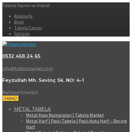
Tabela Yapımı ve İmalat
Anasayfa
Blog
Tabela Çarşısı
İletişim
0532 458 24 65
info@tabelamarket.com
Feyzullah Mh. Sevinç Sk. NO: 4-1
Maltepe/İstanbul
MENÜ
METAL TABELA
Metal Kapı Numaraları | Tabela Market
Metal Harf | Paslı Tabela | Paslı Kutu Harf – Reçine
Harf