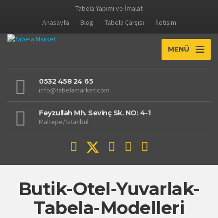
Tabela Yapımı ve İmalat
Anasayfa
Blog
Tabela Çarşısı
İletişim
MENÜ
0532 458 24 65
info@tabelamarket.com
Feyzullah Mh. Sevinç Sk. NO: 4-1
Maltepe/İstanbul
Butik-Otel-Yuvarlak-
Tabela-Modelleri