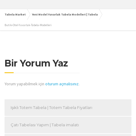
Tabela Market
Yeni Model Yuvarlak Tabela Modelleri | Tabela
Butik-Otel-Yuvarlak-Tabela-Modelleri
Bir Yorum Yaz
Yorum yapabilmek için
oturum açmalısınız
.
Işıklı Totem Tabela | Totem Tabela Fiyatları
Çatı Tabelası Yapım | Tabela imalatı