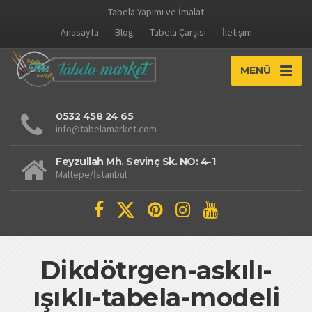
Tabela Yapımı ve İmalat
Anasayfa
Blog
Tabela Çarşısı
İletişim
MENÜ
0532 458 24 65
info@tabelamarket.com
Feyzullah Mh. Sevinç Sk. NO: 4-1
Maltepe/İstanbul
Dikdötrgen-askılı-
ışıklı-tabela-modeli