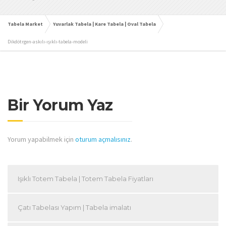
Tabela Market
Yuvarlak Tabela | Kare Tabela | Oval Tabela
Dikdötrgen-askılı-ışıklı-tabela-modeli
Bir Yorum Yaz
Yorum yapabilmek için
oturum açmalısınız
.
Işıklı Totem Tabela | Totem Tabela Fiyatları
Çatı Tabelası Yapım | Tabela imalatı