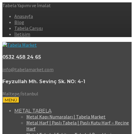
Tabela Yapımı ve İmalat
Anasayfa
Blog
Tabela Çarşısı
İletişim
0532 458 24 65
info@tabelamarket.com
Feyzullah Mh. Sevinç Sk. NO: 4-1
Maltepe/İstanbul
MENÜ
METAL TABELA
Metal Kapı Numaraları | Tabela Market
Metal Harf | Paslı Tabela | Paslı Kutu Harf – Reçine
Harf