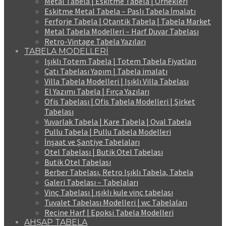
Metal Tabela | Eskitme Tabela | Örnekleri
Eskitme Metal Tabela – Paslı Tabela İmalatı
Ferforje Tabela | Otantik Tabela | Tabela Market
Metal Tabela Modelleri – Harf Duvar Tabelası
Retro-Vintage Tabela Yazıları
TABELA MODELLERİ
Işıklı Totem Tabela | Totem Tabela Fiyatları
Çatı Tabelası Yapım | Tabela imalatı
Villa Tabela Modelleri | Işıklı Villa Tabelası
El Yazımı Tabela | Fırça Yazıları
Ofis Tabelası | Ofis Tabela Modelleri | Şirket
Tabelası
Yuvarlak Tabela | Kare Tabela | Oval Tabela
Pullu Tabela | Pullu Tabela Modelleri
İnşaat ve Şantiye Tabelaları
Otel Tabelası | Butik Otel Tabelası
Butik Otel Tabelası
Berber Tabelası, Retro Işıklı Tabela, Tabela
Galeri Tabelası – Tabelaları
Vinç Tabelası | ışıklı kule vinç tabelası
Tuvalet Tabelası Modelleri | wc Tabelaları
Reçine Harf | Epoksi Tabela Modelleri
AHŞAP TABELA