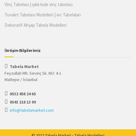
Vinç Tabelası | ışıklı kule vinç tabelası
Tuvalet Tabelası Modelleri | wc Tabelaları
Dekoratif Ahşap Tabela Modelleri
İletişim Bilgilerimiz
Tabela Market
Feyzullah Mh. Sevinç Sk. NO: 4-1
Maltepe / İstanbul
0532 458 24 65
0543 218 13 99
info@tabelamarket.com
© 2022 Tabela Market – Tabela Modelleri