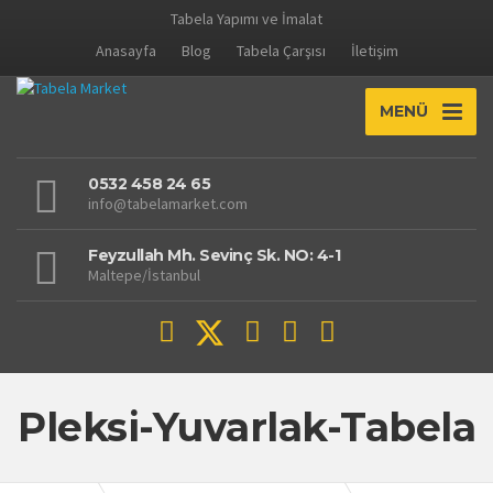
Tabela Yapımı ve İmalat
Anasayfa
Blog
Tabela Çarşısı
İletişim
MENÜ
0532 458 24 65
info@tabelamarket.com
Feyzullah Mh. Sevinç Sk. NO: 4-1
Maltepe/İstanbul
Pleksi-Yuvarlak-Tabela