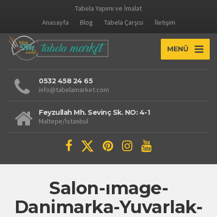
Tabela Yapımı ve İmalat
Anasayfa
Blog
Tabela Çarşısı
İletişim
MENÜ
0532 458 24 65
info@tabelamarket.com
Feyzullah Mh. Sevinç Sk. NO: 4-1
Maltepe/İstanbul
Salon-ımage-
Danimarka-Yuvarlak-