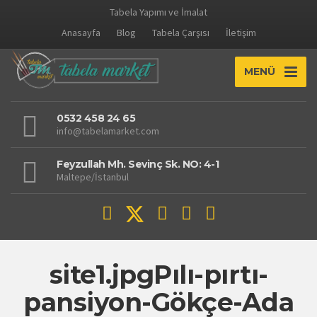
Tabela Yapımı ve İmalat
Anasayfa
Blog
Tabela Çarşısı
İletişim
MENÜ
0532 458 24 65
info@tabelamarket.com
Feyzullah Mh. Sevinç Sk. NO: 4-1
Maltepe/İstanbul
site1.jpgPılı-pırtı-
pansiyon-Gökçe-Ada