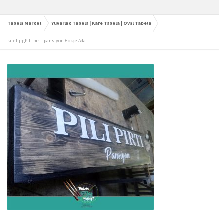
Tabela Market
Yuvarlak Tabela | Kare Tabela | Oval Tabela
site1.jpgPılı-pırtı-pansiyon-Gökçe-Ada