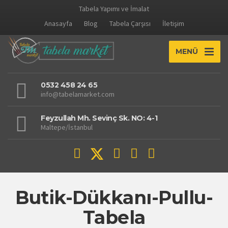
Tabela Yapımı ve İmalat
Anasayfa
Blog
Tabela Çarşısı
İletişim
MENÜ
0532 458 24 65
info@tabelamarket.com
Feyzullah Mh. Sevinç Sk. NO: 4-1
Maltepe/İstanbul
Butik-Dükkanı-Pullu-
Tabela