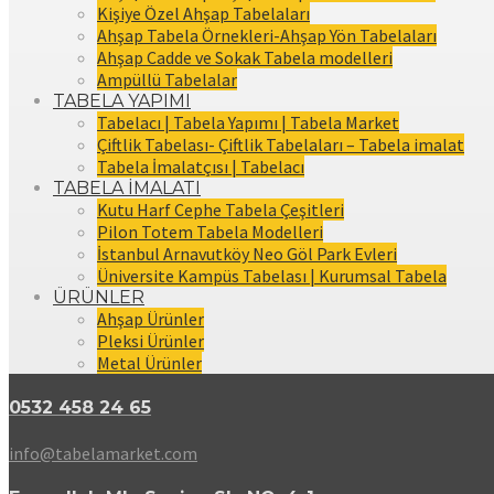
Kişiye Özel Ahşap Tabelaları
Ahşap Tabela Örnekleri-Ahşap Yön Tabelaları
Ahşap Cadde ve Sokak Tabela modelleri
Ampüllü Tabelalar
TABELA YAPIMI
Tabelacı | Tabela Yapımı | Tabela Market
Çiftlik Tabelası- Çiftlik Tabelaları – Tabela imalat
Tabela İmalatçısı | Tabelacı
TABELA İMALATI
Kutu Harf Cephe Tabela Çeşitleri
Pilon Totem Tabela Modelleri
İstanbul Arnavutköy Neo Göl Park Evleri
Üniversite Kampüs Tabelası | Kurumsal Tabela
ÜRÜNLER
Ahşap Ürünler
Pleksi Ürünler
Metal Ürünler
0532 458 24 65
info@tabelamarket.com